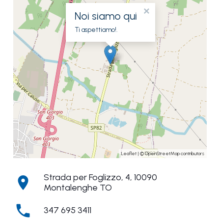
×
Noi siamo qui
Ti aspettiamo!.
Leaflet
| ©
OpenStreetMap
contributors
Strada per Foglizzo, 4, 10090
location_on
Montalenghe TO
phone
347 695 3411