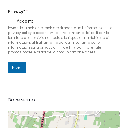
E
Privacy*
*
m
a
Accetto
i
Inviando la richiesta, dichiaro di aver letto l'informativa sulla
l
privacy policy e acconsento al trattamento dei dati per la
P
fornitura del servizio richiesto o la risposta alla richiesta di
r
informazioni; al trattamento dei dati risultante dalle
i
informazioni sulla privacy ai fini dell'invio di materiale
v
promozionale e ai fini della comunicazione a terzi.
a
c
y
Invia
*
P
r
i
v
a
Dove siamo
c
y
*