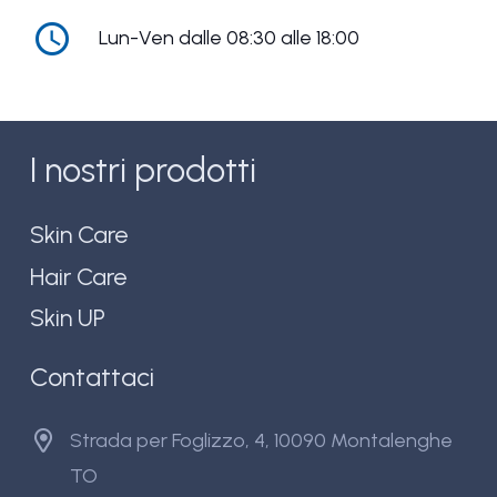
access_time
Lun-Ven dalle 08:30 alle 18:00
I nostri prodotti
Skin Care
Hair Care
Skin UP
Contattaci
Strada per Foglizzo, 4, 10090 Montalenghe
TO